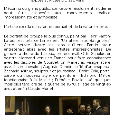
Exposé au Musée d'Orsay, Paris
Méconnu du grand public, son œuvre résolument moderne
peut être rattachée aux mouvements réaliste,
impressionniste et symboliste.
L’artiste excella dans l’art du portrait et de la nature morte.
Le portrait de groupe le plus connu, peint par Henri Fantin-
Latour, est très certainement "Un atelier aux Batignolles".
Cette oeuvre illustre les liens qu’Henri Fantin-Latour
entretenait alors avec les artistes impressionnistes. De
gauche à droite du tableau, on reconnaît Otto Schölderer,
peintre allemand venu en France pour faire connaissance
avec les disciples de Courbet, un Manet au visage acéré,
assis à son chevalet ; Auguste Renoir, coiffé d'un chapeau ;
Zacharie Astruc, sculpteur et journaliste ; Emile Zola, porte-
parole du nouveau style de peinture ; Edmond Maître,
fonctionnaire à la Mairie ; Frédéric Bazille, tué quelques
mois plus tard lors de la guerre de 1870, à l'âge de vingt-six
ans ; et enfin Claude Monet.