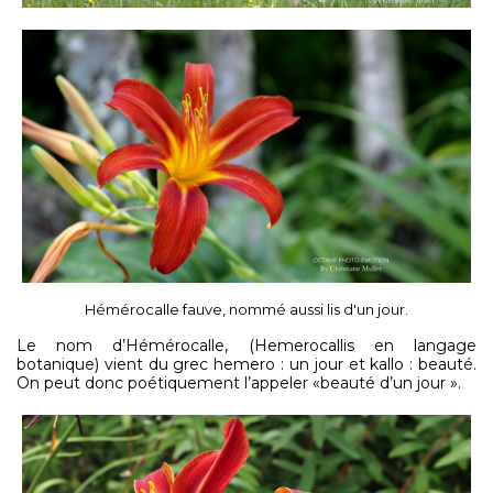
Hémérocalle fauve, nommé aussi lis d'un jour.
Le nom d’Hémérocalle, (Hemerocallis en langage
botanique) vient du grec hemero : un jour et kallo : beauté.
On peut donc poétiquement l’appeler «beauté d’un jour ».