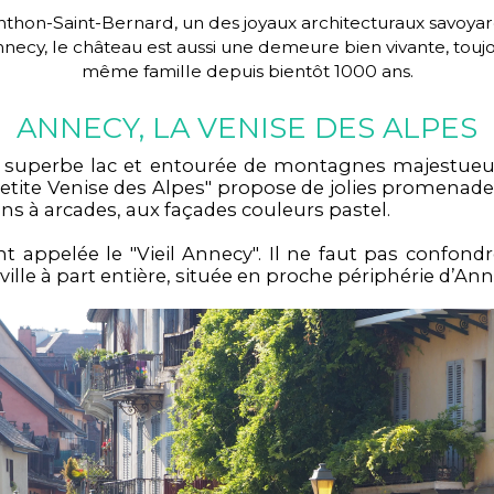
hon-Saint-Bernard, un des joyaux architecturaux savoyards
Annecy, le château est aussi une demeure bien vivante, tou
même famille depuis bientôt 1000 ans.
ANNECY, LA VENISE DES ALPES
 superbe lac et entourée de montagnes majestueuses,
tite Venise des Alpes" propose de jolies promenades
s à arcades, aux façades couleurs pastel.
t appelée le "Vieil Annecy". Il ne faut pas confond
 ville à part entière, située en proche périphérie d’Ann