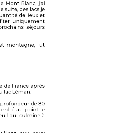
e Mont Blanc, j'ai
 suite, des lacs je
uantité de lieux et
ofiter uniquement
prochains séjours
 et montagne, fut
ire de France après
du lac Léman.
e profondeur de 80
plombé au point le
uil qui culmine à