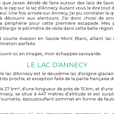
que j'avais décidé de faire autour des lacs de Savoi
le cap sur le lac d’Annecy. Autant vous le dire tout de
eul. Une fois arrivée sur Annecy, j'ai pu constater la q
découvrir aux alentours. J'ai donc choisi de pr
a périphérie pour cette première escapade. Mes 
d'élargir le périmètre de visite dans cette belle région.
t courte évasion en Savoie Mont Blanc, alliant lac
ination parfaite.
couvrir ici, en images, mon échappée savoyarde.
LE LAC D'ANNECY
 le lac d'Annecy est le deuxième lac d'origine glacia
très proche, et exception faite de la partie française 
de 27 km², d'une longueur de près de 15 km, et d'un
Annecy, se situe à 447 mètres d’altitude et est sur
 Tournette, époustouflant sommet en forme de faute