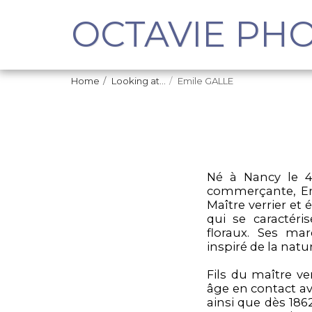
OCTAVIE PH
Home
Looking at...
Emile GALLE
Né à Nancy le 
commerçante, Emi
Maître verrier et 
qui se caractéri
floraux.
Ses marq
inspiré de la natur
Fils du maître ver
âge en contact av
ainsi que dès 186